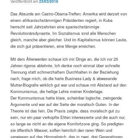
Veröffentlicht am
23/03/2016
Das Absurde am Castro-Obama-Treffen: Amerika wird derzeit von
einem afrikanischstämmigen Präsidenten regiert, in Kuba
herrscht seit Jahrzehnten eine spanischstämmige
Revolutionärsdynastie. Im Sozialismus sind alle Menschen
gleich, manche aber gleicher. Und im Kapitalismus können Leute,
die sich gut präsentieren, eine Menge erreichen.
Mit dem Älterwerden schaue ich mir Dinge an, die ich vor 25
Jahren rigoros ablehnte. Ich denke noch einmal über schnelle
Trennung statt schmerzhaftem Durchhalten in der Beziehung
nach, frage mich, ob die harte Business-Lady & abwesende
Mutter-Biografie wirklich gut war und schaue mit Abstand auf den
Kommunismus, die heilige Lehre meiner Kindertage.
Der Kommunismus hatte klare, scheinbar logische, zwingende
Argumente und war auf der Seite der moralisch Guten. In der
Theorie ist das fein. Die Praxis zeigte, dass moralisch gut zu
sein, nur ein paar verkopfte Eliten interessierte und die auch nur,
so lange es nicht an die eigene Komfortzone ging. So predigten
sie öffentlich Wasser, soffen heimlich den raren Wein und
verwiesen auf das Himmelreich, das in zwei, drei Generationen