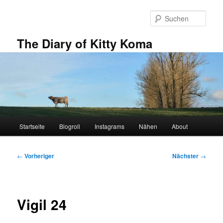
Zum
primären
Such
Inhalt
springen
The Diary of Kitty Koma
Hauptmenü
Startseite
Blogroll
Instagrams
Nähen
About
Beitragsnavigation
←
Vorheriger
Nächster
→
Vigil 24