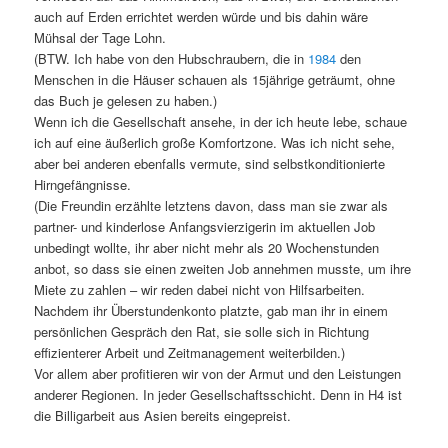
auch auf Erden errichtet werden würde und bis dahin wäre
Mühsal der Tage Lohn.
(BTW. Ich habe von den Hubschraubern, die in
1984
den
Menschen in die Häuser schauen als 15jährige geträumt, ohne
das Buch je gelesen zu haben.)
Wenn ich die Gesellschaft ansehe, in der ich heute lebe, schaue
ich auf eine äußerlich große Komfortzone. Was ich nicht sehe,
aber bei anderen ebenfalls vermute, sind selbstkonditionierte
Hirngefängnisse.
(Die Freundin erzählte letztens davon, dass man sie zwar als
partner- und kinderlose Anfangsvierzigerin im aktuellen Job
unbedingt wollte, ihr aber nicht mehr als 20 Wochenstunden
anbot, so dass sie einen zweiten Job annehmen musste, um ihre
Miete zu zahlen – wir reden dabei nicht von Hilfsarbeiten.
Nachdem ihr Überstundenkonto platzte, gab man ihr in einem
persönlichen Gespräch den Rat, sie solle sich in Richtung
effizienterer Arbeit und Zeitmanagement weiterbilden.)
Vor allem aber profitieren wir von der Armut und den Leistungen
anderer Regionen. In jeder Gesellschaftsschicht. Denn in H4 ist
die Billigarbeit aus Asien bereits eingepreist.