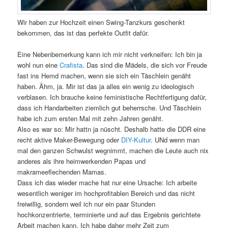
Wir haben zur Hochzeit einen Swing-Tanzkurs geschenkt
bekommen, das ist das perfekte Outfit dafür.
Eine Nebenbemerkung kann ich mir nicht verkneifen: Ich bin ja
wohl nun eine
Crafista
. Das sind die Mädels, die sich vor Freude
fast ins Hemd machen, wenn sie sich ein Täschlein genäht
haben. Ähm, ja. Mir ist das ja alles ein wenig zu ideologisch
verblasen. Ich brauche keine feministische Rechtfertigung dafür,
dass ich Handarbeiten ziemlich gut beherrsche. Und Täschlein
habe ich zum ersten Mal mit zehn Jahren genäht.
Also es war so: Mir hattn ja nüscht. Deshalb hatte die DDR eine
recht aktive Maker-Bewegung oder
DIY-Kultur
. UNd wenn man
mal den ganzen Schwulst wegnimmt, machen die Leute auch nix
anderes als ihre heimwerkenden Papas und
makrameeflechenden Mamas.
Dass ich das wieder mache hat nur eine Ursache: Ich arbeite
wesentlich weniger im hochprofitablen Bereich und das nicht
freiwillig, sondern weil ich nur ein paar Stunden
hochkonzentrierte, terminierte und auf das Ergebnis gerichtete
Arbeit machen kann. Ich habe daher mehr Zeit zum