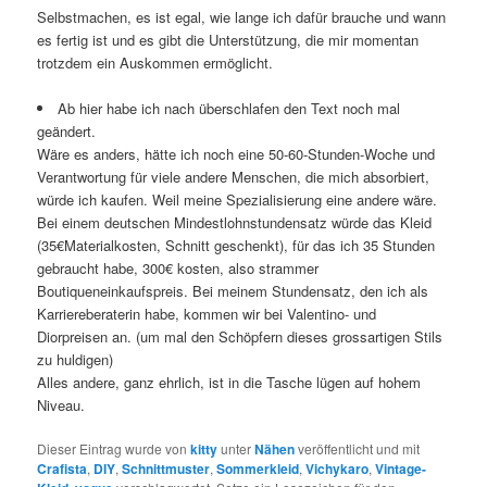
Selbstmachen, es ist egal, wie lange ich dafür brauche und wann
es fertig ist und es gibt die Unterstützung, die mir momentan
trotzdem ein Auskommen ermöglicht.
Ab hier habe ich nach überschlafen den Text noch mal
geändert.
Wäre es anders, hätte ich noch eine 50-60-Stunden-Woche und
Verantwortung für viele andere Menschen, die mich absorbiert,
würde ich kaufen. Weil meine Spezialisierung eine andere wäre.
Bei einem deutschen Mindestlohnstundensatz würde das Kleid
(35€Materialkosten, Schnitt geschenkt), für das ich 35 Stunden
gebraucht habe, 300€ kosten, also strammer
Boutiqueneinkaufspreis. Bei meinem Stundensatz, den ich als
Karriereberaterin habe, kommen wir bei Valentino- und
Diorpreisen an. (um mal den Schöpfern dieses grossartigen Stils
zu huldigen)
Alles andere, ganz ehrlich, ist in die Tasche lügen auf hohem
Niveau.
Dieser Eintrag wurde von
kitty
unter
Nähen
veröffentlicht und mit
Crafista
,
DIY
,
Schnittmuster
,
Sommerkleid
,
Vichykaro
,
Vintage-