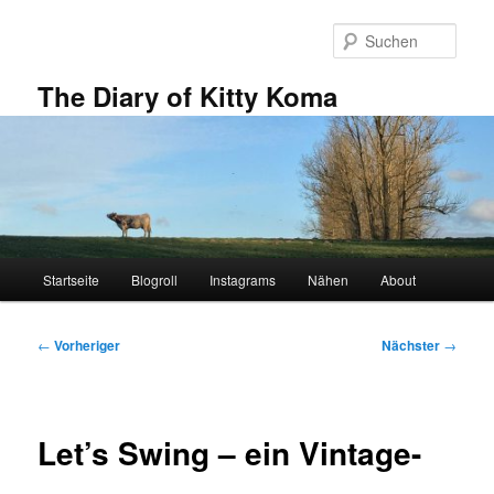
Zum
primären
Such
Inhalt
springen
The Diary of Kitty Koma
Hauptmenü
Startseite
Blogroll
Instagrams
Nähen
About
Beitragsnavigation
←
Vorheriger
Nächster
→
Let’s Swing – ein Vintage-