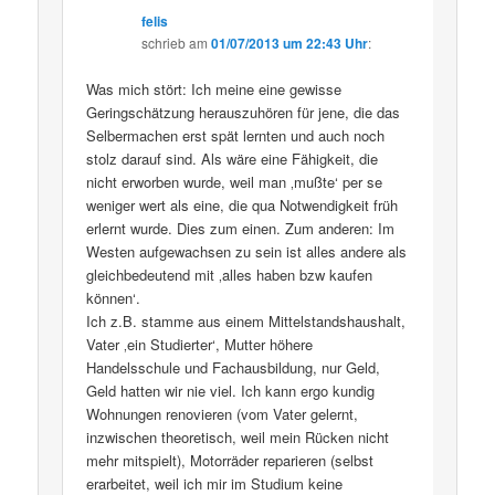
felis
schrieb
am
01/07/2013 um 22:43 Uhr
:
Was mich stört: Ich meine eine gewisse
Geringschätzung herauszuhören für jene, die das
Selbermachen erst spät lernten und auch noch
stolz darauf sind. Als wäre eine Fähigkeit, die
nicht erworben wurde, weil man ‚mußte‘ per se
weniger wert als eine, die qua Notwendigkeit früh
erlernt wurde. Dies zum einen. Zum anderen: Im
Westen aufgewachsen zu sein ist alles andere als
gleichbedeutend mit ‚alles haben bzw kaufen
können‘.
Ich z.B. stamme aus einem Mittelstandshaushalt,
Vater ‚ein Studierter‘, Mutter höhere
Handelsschule und Fachausbildung, nur Geld,
Geld hatten wir nie viel. Ich kann ergo kundig
Wohnungen renovieren (vom Vater gelernt,
inzwischen theoretisch, weil mein Rücken nicht
mehr mitspielt), Motorräder reparieren (selbst
erarbeitet, weil ich mir im Studium keine