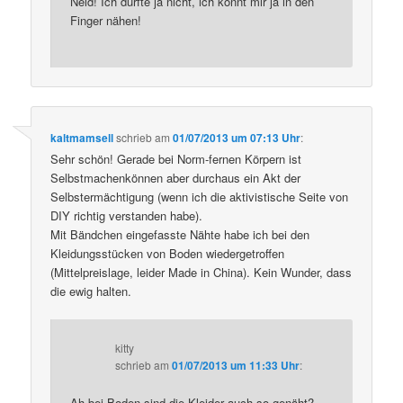
Neid! Ich durfte ja nicht, ich könnt mir ja in den
Finger nähen!
kaltmamsell
schrieb
am
01/07/2013 um 07:13 Uhr
:
Sehr schön! Gerade bei Norm-fernen Körpern ist
Selbstmachenkönnen aber durchaus ein Akt der
Selbstermächtigung (wenn ich die aktivistische Seite von
DIY richtig verstanden habe).
Mit Bändchen eingefasste Nähte habe ich bei den
Kleidungsstücken von Boden wiedergetroffen
(Mittelpreislage, leider Made in China). Kein Wunder, dass
die ewig halten.
kitty
schrieb
am
01/07/2013 um 11:33 Uhr
:
Ah bei Boden sind die Kleider auch so genäht?