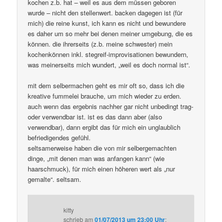
kochen z.b. hat – weil es aus dem müssen geboren
wurde – nicht den stellenwert. backen dagegen ist (für
mich) die reine kunst, ich kann es nicht und bewundere
es daher um so mehr bei denen meiner umgebung, die es
können. die ihrerseits (z.b. meine schwester) mein
kochenkönnen inkl. stegreif-improvisationen bewundern,
was meinerseits mich wundert, „weil es doch normal ist“.
mit dem selbermachen geht es mir oft so, dass ich die
kreative fummelei brauche, um mich wieder zu erden.
auch wenn das ergebnis nachher gar nicht unbedingt trag-
oder verwendbar ist. ist es das dann aber (also
verwendbar), dann ergibt das für mich ein unglaublich
befriedigendes gefühl.
seltsamerweise haben die von mir selbergemachten
dinge, „mit denen man was anfangen kann“ (wie
haarschmuck), für mich einen höheren wert als „nur
gemalte“. seltsam.
kitty
schrieb
am
01/07/2013 um 23:00 Uhr
: