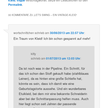
Kleid
,
vogue
verschlagwortet. Setze ein Lesezeichen für den
Permalink
.
30 KOMMENTARE ZU „
LET’S SWING – EIN VINTAGE-KLEID
“
wortschnittchen
schrieb
am
30/06/2013 um 22:57 Uhr
:
Ein Traum von Kleid! Ich bin schon gespannt auf mehr!
kitty
schrieb
am
01/07/2013 um 12:03 Uhr
:
Da ist noch was in der Pipeline. Ein Schnitt, für
das ich schon den Stoff gekauft habe (stahlblaues
Leinen), da es hinten eine große Schleife hat,
könnte es sein, dass ich damit wie eine
Geburtstagstorte aussehe. Und ein wunderbares
Etuikleid, bei dem mir eine bekannte Schneiderin
aber bei der Schnittanpassung helfen muss. Auch
hier liegt schon seit Jahren der passende