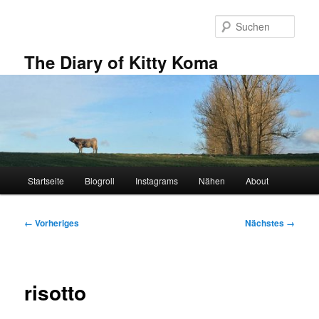
Zum
primären
Such
Inhalt
springen
The Diary of Kitty Koma
Hauptmenü
Startseite
Blogroll
Instagrams
Nähen
About
Bilder-
← Vorheriges
Nächstes →
Navigation
risotto