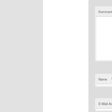
Komment
Name
E-Mail-A