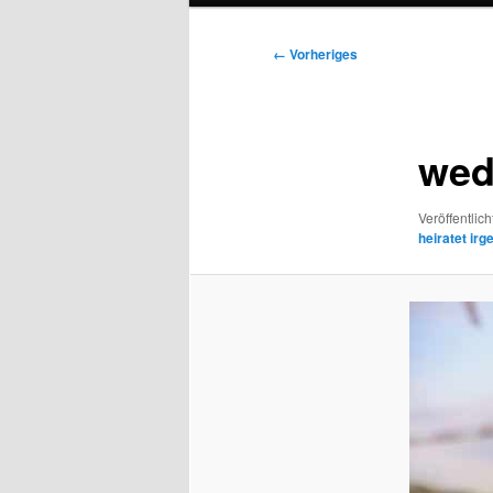
Bilder-
← Vorheriges
Navigation
wed
Veröffentlich
heiratet ir