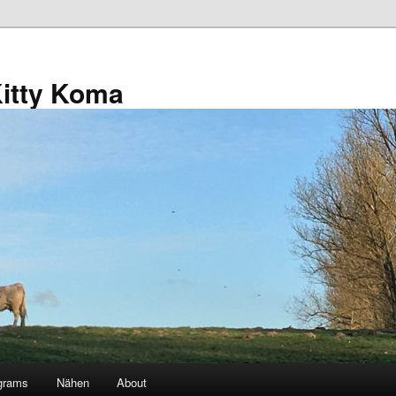
Kitty Koma
grams
Nähen
About